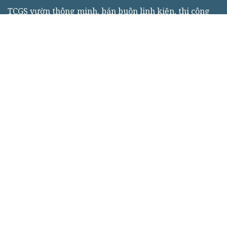
TCGS vườn thông minh, bán buôn linh kiện, thi công
thiết kế hệ thống cày thông minh, nông nghiệp 5.0
150 HL173 ấp Định Thọ, xã Tường Đa, huyện Châu
Thành, tỉnh Bến Tre
Cách cầu Cái Gấm 400m hướng về Quốc lộ 60 Cầu
Rạch Miễu 2
Cách đường cầu Rạch Miễu mới 50m