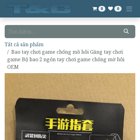
Bỏ qua để đến Nội dung
0
0
Tất cả sản phẩm
Bao tay chơi game chống mồ hôi Găng tay chơi
game Bộ bao 2 ngón tay chơi game chống mờ hôi
OEM