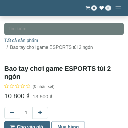
Bỏ qua để đến Nội dung
0
0
Tất cả sản phẩm
Bao tay chơi game ESPORTS túi 2 ngón
Bao tay chơi game ESPORTS túi 2
ngón
(0 nhận xét)
10.800
₫
13.500
₫
Cho vào giỏ
Mua hàng