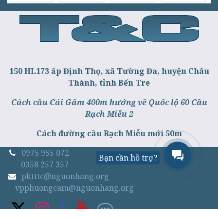
150 HL173 ấp Định Thọ, xã Tường Đa, huyện Châu
Thành, tỉnh Bến Tre
Cách cầu Cái Gấm 400m hướng về Quốc lộ 60 Cầu
Rạch Miễu 2
Cách đường cầu Rạch Miễu mới 50m
0975 955 072
Bạn cần hỗ trợ?
0358 257 357
pktttc@nguonhang.org
vpphuongcam@nguonhang.org