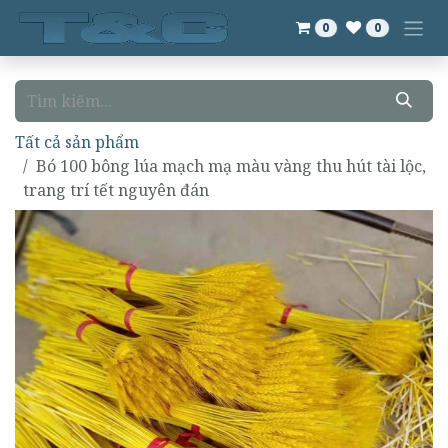
Bỏ qua để đến Nội dung
0
0
Tất cả sản phẩm
Bó 100 bông lúa mạch mạ màu vàng thu hút tài lộc,
trang trí tết nguyên đán