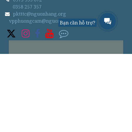
0358 257 357
pktttc@nguonhang.org
vpphuongcam@nguonhang.org
Bạn cần hỗ trợ?