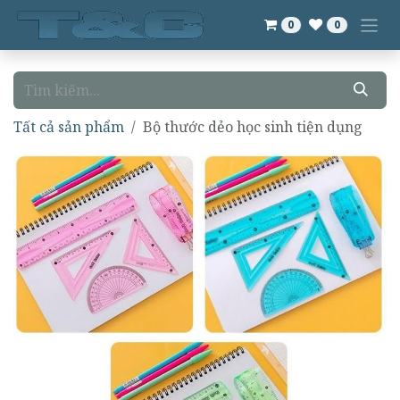
Bỏ qua để đến Nội dung
0
0
Tất cả sản phẩm
Bộ thước dẻo học sinh tiện dụng