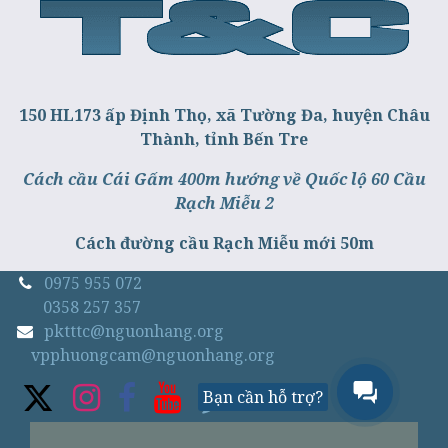
150 HL173 ấp Định Thọ, xã Tường Đa, huyện Châu
Thành, tỉnh Bến Tre
Cách cầu Cái Gấm 400m hướng về Quốc lộ 60 Cầu
Rạch Miễu 2
Cách đường cầu Rạch Miễu mới 50m
0975 955 072
0358 257 357
pktttc@nguonhang.org
vpphuongcam@nguonhang.org
Bạn cần hỗ trợ?