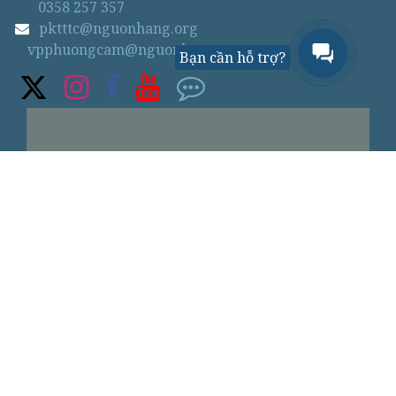
0358 257 357
pktttc@nguonhang.org
vpphuongcam@nguonhang.org
Bạn cần hỗ trợ?