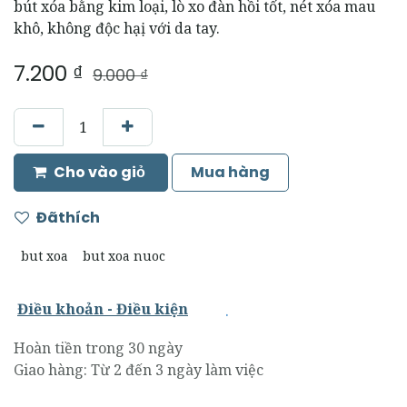
bút xóa bằng kim loại, lò xo đàn hồi tốt, nét xóa mau
khô, không độc hạị với da tay.
7.200
₫
9.000
₫
Cho vào giỏ
Mua hàng
Đãthích
but xoa
but xoa nuoc
.
Điều khoản - Điều kiện
Hoàn tiền trong 30 ngày
Giao hàng: Từ 2 đến 3 ngày làm việc