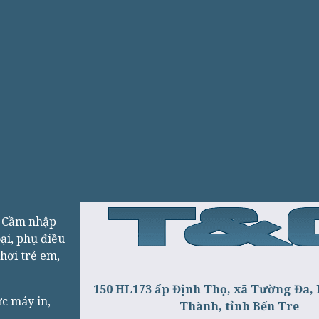
g Cầm nhập
ại, phụ điều
chơi trẻ em,
150 HL173 ấp Định Thọ, xã Tường Đa,
ực máy in,
Thành, tỉnh Bến Tre