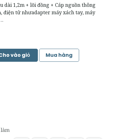
u dài 1,2m + lõi đồng + Cáp nguồn thông
nh, điện tử nhưadapter máy xách tay, máy
,…
Cho vào giỏ
Mua hàng
 làm