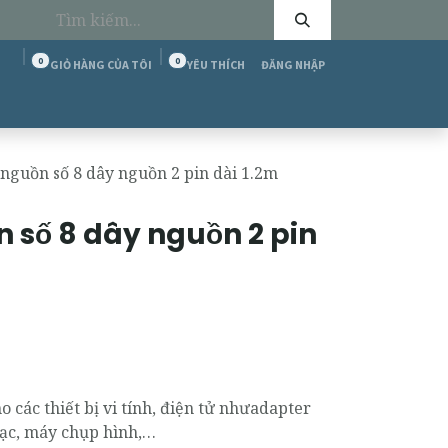
0
0
GIỎ HÀNG CỦA TÔI
YÊU THÍCH
ĐĂNG NHẬP
tôi
Cộng đồng T&C
Diễn đàn
Tuyển dụng
nguồn số 8 dây nguồn 2 pin dài 1.2m
 số 8 dây nguồn 2 pin
 các thiết bị vi tính, điện tử nhưadapter
ạc, máy chụp hình,…