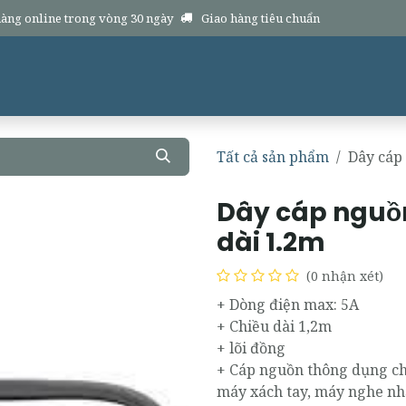
àng online trong vòng 30 ngày
Giao hàng tiêu chuẩn
Sản phẩm
Hàng mới
Dịch vụ
Chính sách
Hổ trợ
Về chúng 
Tất cả sản phẩm
Dây cáp 
Dây cáp nguồn
dài 1.2m
(0 nhận xét)
+ Dòng điện max: 5A
+ Chiều dài 1,2m
+ lõi đồng
+ Cáp nguồn thông dụng cho
máy xách tay, máy nghe nh