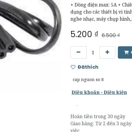
+ Dòng điện max: 5A + Chiề
dụng cho các thiết bị vi tí
nghe nhạc, máy chụp hình
5.200
₫
6.500
₫
Đãthích
cap nguon so 8
Điều khoản - Điều kiện
.
Hoàn tiền trong 30 ngày
Giao hàng: Từ 2 đến 3 ngày
việc