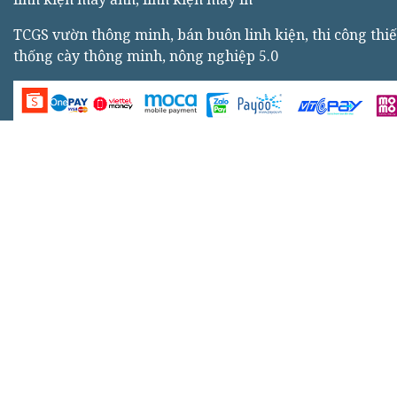
TCGS vườn thông minh, bán buôn linh kiện, thi công thiế
thống cày thông minh, nông nghiệp 5.0