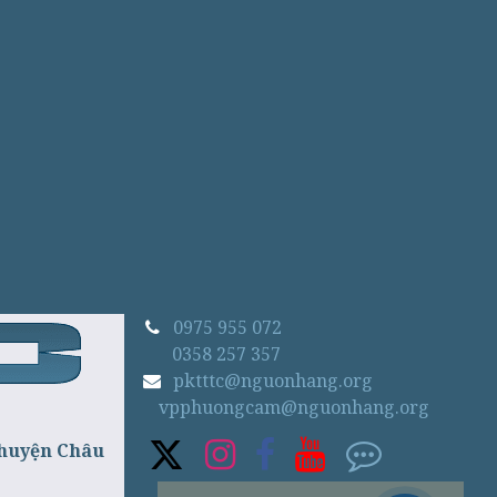
0975 955 072
0358 257 357
pktttc@nguonhang.org
vpphuongcam@nguonhang.org
 huyện Châu