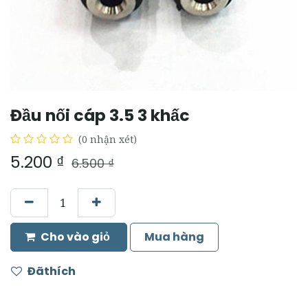
Đầu nối cáp 3.5 3 khấc
(0 nhận xét)
5.200
₫
6.500
₫
Cho vào giỏ
Mua hàng
Đãthích