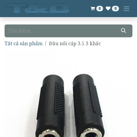
Bỏ qua để đến Nội dung
0
0
Tất cả sản phẩm
Đầu nối cáp 3.5 3 khấc