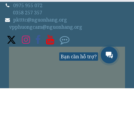
0975 955 072
0358 257 357
pktttc@nguonhang.org
vpphuongcam@nguonhang.org
Bạn cần hỗ trợ?