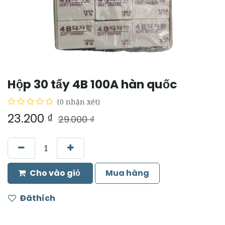
Hộp 30 tẩy 4B 100A hàn quốc
(0 nhận xét)
23.200
₫
29.000
₫
Cho vào giỏ
Mua hàng
Đãthích