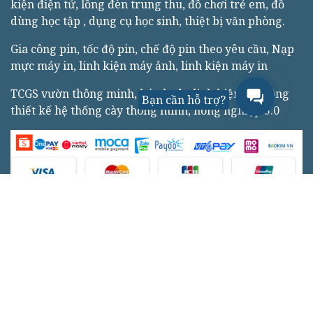
kiện điện tử, lồng đèn trung thu, đồ chơi trẻ em, đồ
dùng học tập , dụng cụ học sinh, thiệt bị văn phòng.
Gia công pin, tốc độ pin, chế độ pin theo yêu cầu, Nạp
mực máy in, linh kiện máy ảnh, linh kiện máy in
TCGS vườn thông minh, bán buôn linh kiện, thi công
Bạn cần hỗ trợ?
thiết kế hệ thống cày thông minh, nông nghiệp 5.0
150 HL173 ấp Định Thọ, xã Tường Đa, huyện Châu
Thành, tỉnh Bến Tre