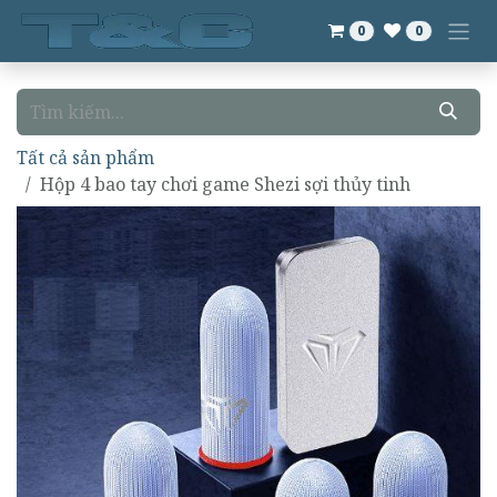
Bỏ qua để đến Nội dung
0
0
Tất cả sản phẩm
Hộp 4 bao tay chơi game Shezi sợi thủy tinh