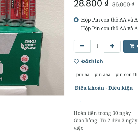
28.800
₫
36.000
₫
Hộp Pin con thỏ AA và A
Hộp Pin con thỏ AA và 
Đãthích
pin aa
pin aaa
pin con th
Điều khoản - Điều kiện
.
Hoàn tiền trong 30 ngày
Giao hàng: Từ 2 đến 3 ngày
việc