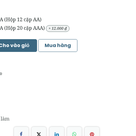
A (Hộp 12 cặp AA)
AA (Hộp 20 cặp AAA)
+
12.000
₫
Cho vào giỏ
Mua hàng
o
 làm