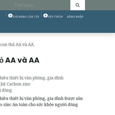
0
0
GIỎ HÀNG CỦA TÔI
YÊU THÍCH
ĐĂNG NHẬP
tôi
Cộng đồng T&C
Diễn đàn
Tuyển dụng
 con thỏ AA và AA
hỏ AA và AA
hiều thiết bị văn phòng, gia đình
ghệ Cacbon-zinc
i dùng
hiều thiết bị văn phòng, gia đình Được sản
n-zinc An toàn cho sức khỏe người dùng