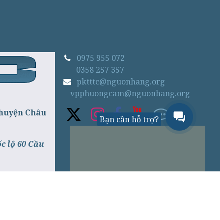
0975 955 072
0358 257 357
pktttc@nguonhang.org
vpphuongcam@nguonhang.org
 huyện Châu
Bạn cần hỗ trợ?
 lộ 60 Cầu
i 50m