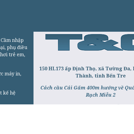
g Cầm nhập
ại, phụ điều
chơi trẻ em,
150 HL173 ấp Định Thọ, xã Tường Đa,
ực máy in,
Thành, tỉnh Bến Tre
Cách cầu Cái Gấm 400m hướng về Quốc
t kế hệ
Rạch Miễu 2
Cách đường cầu Rạch Miễu mớ