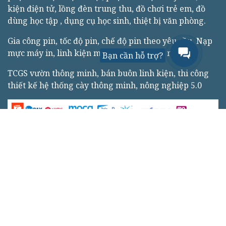
kiện điện tử, lồng đèn trung thu, đồ chơi trẻ em, đồ
dùng học tập , dụng cụ học sinh, thiệt bị văn phòng.
Gia công pin, tốc độ pin, chế độ pin theo yêu cầu, Nạp
mực máy in, linh kiện máy ảnh, linh kiện máy in
Bạn cần hỗ trợ?
TCGS vườn thông minh, bán buôn linh kiện, thi công
thiết kế hệ thống cày thông minh, nông nghiệp 5.0
150 HL173 ấp Định Thọ, xã Tường Đa, huyện Châu
Thành, tỉnh Bến Tre