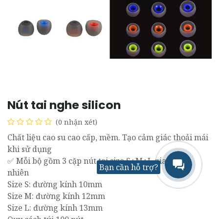
Nút tai nghe silicon
(0 nhận xét)
Chất liệu cao su cao cấp, mềm. Tạo cảm giác thoải mái
khi sử dụng
✅ Mỗi bộ gồm 3 cặp nút tai size S+M+L giao ngẫu
Bạn cần hỗ trợ?
nhiên
​Size S: đường kính 10mm
​Size M: đường kính 12mm
​Size L: đường kính 13mm