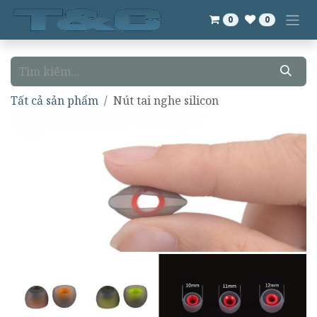
Bỏ qua để đến Nội dung
0
0
Tất cả sản phẩm
Nút tai nghe silicon