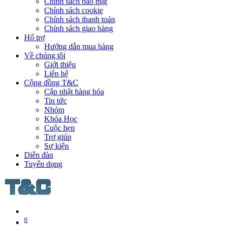
Chính sách bảo mật
Chính sách cookie
Chính sách thanh toán
Chính sách giao hàng
Hổ trợ
Hướng dẫn mua hàng
Về chúng tôi
Giới thiệu
Liên hệ
Cộng đồng T&C
Cập nhật hàng hóa
Tin tức
Nhóm
Khóa Học
Cuộc hẹn
Trợ giúp
Sự kiện
Diễn đàn
Tuyển dụng
0