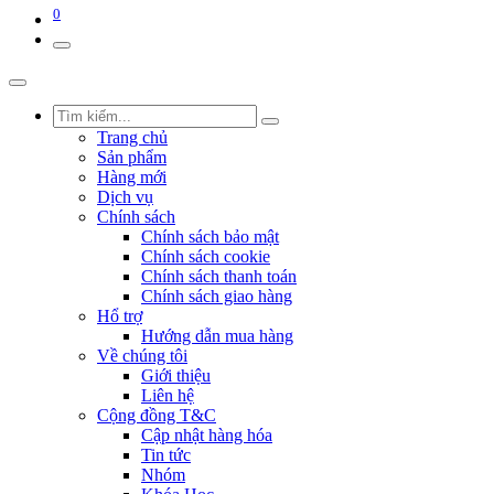
0
Trang chủ
Sản phẩm
Hàng mới
Dịch vụ
Chính sách
Chính sách bảo mật
Chính sách cookie
Chính sách thanh toán
Chính sách giao hàng
Hổ trợ
Hướng dẫn mua hàng
Về chúng tôi
Giới thiệu
Liên hệ
Cộng đồng T&C
Cập nhật hàng hóa
Tin tức
Nhóm