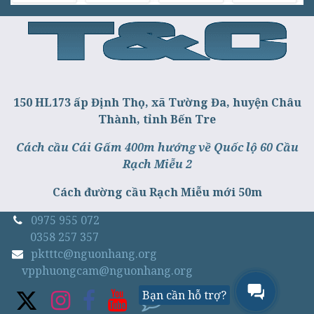
150 HL173 ấp Định Thọ, xã Tường Đa, huyện Châu
Thành, tỉnh Bến Tre
Cách cầu Cái Gấm 400m hướng về Quốc lộ 60 Cầu
Rạch Miễu 2
Cách đường cầu Rạch Miễu mới 50m
0975 955 072
0358 257 357
pktttc@nguonhang.org
vpphuongcam@nguonhang.org
Bạn cần hỗ trợ?