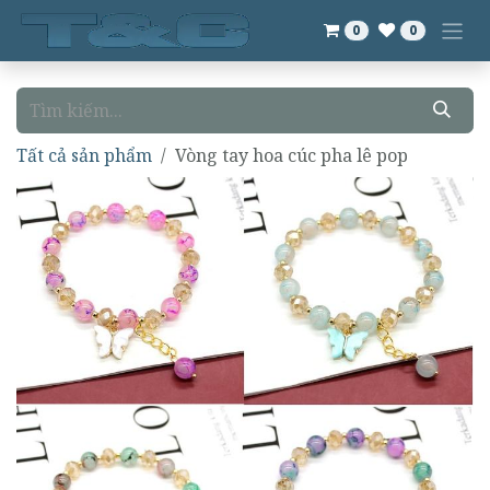
Bỏ qua để đến Nội dung
0
0
Tất cả sản phẩm
Vòng tay hoa cúc pha lê pop