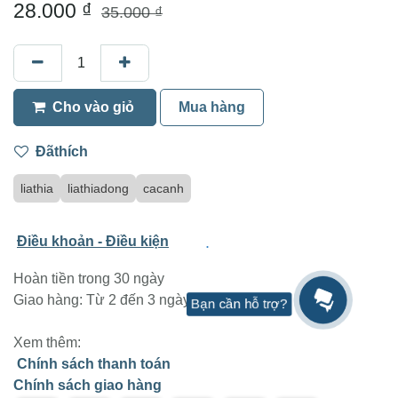
1 cặp cá lia thia đồng mang xanh
(0 nhận xét)
Cá lia thia ruộng còn được nhiều gọi là cá lia thia
đồng, là giống cá được bắt về nuôi từ tự nhiên như
ruộng, đồng, mương, rạch,…
Hiện nay số lượng cá lia thia ruộng có xu hướng giảm
mạnh do các tác động từ những loại thuốc trừ sâu, hóa
chất được dùng trong nông nghiệp.
28.000
₫
35.000
₫
Bạn cần hỗ trợ?
Cho vào giỏ
Mua hàng
Đãthích