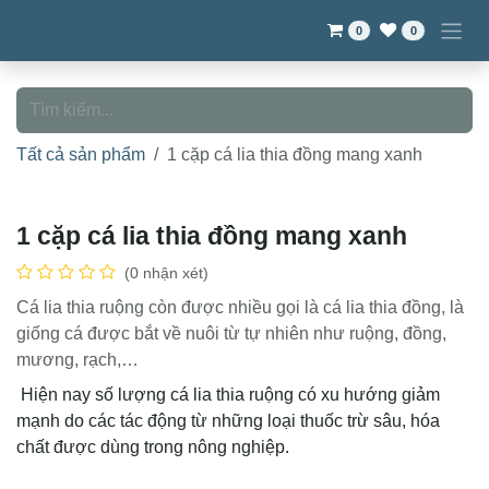
Bỏ qua để đến Nội dung
0
0
Tất cả sản phẩm
1 cặp cá lia thia đồng mang xanh