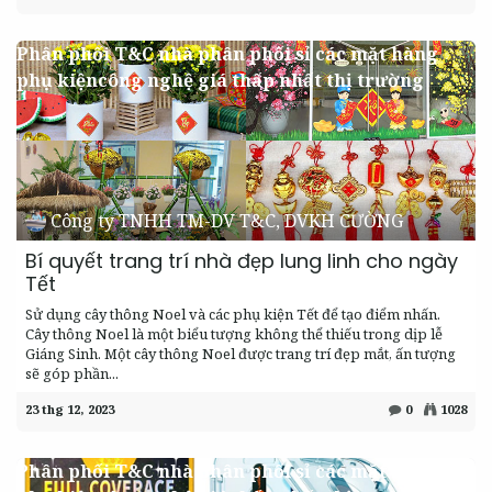
Phân phối T&C nhà phân phối sỉ các mặt hàng
phụ kiệncông nghệ giá thấp nhất thị trường
Công ty TNHH TM-DV T&C, DVKH CƯỜNG
Bí quyết trang trí nhà đẹp lung linh cho ngày
Tết
Sử dụng cây thông Noel và các phụ kiện Tết để tạo điểm nhấn. ​
Cây thông Noel là một biểu tượng không thể thiếu trong dịp lễ
Giáng Sinh. Một cây thông Noel được trang trí đẹp mắt, ấn tượng
sẽ góp phần...
23 thg 12, 2023
0
1028
Phân phối T&C nhà phân phối sỉ các mặt hàng