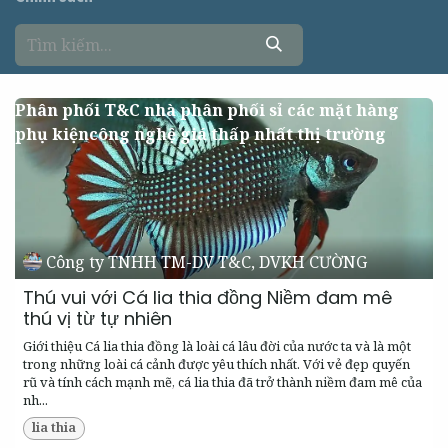
Phân phối T&C nhà phân phối sỉ các mặt hàng
phụ kiệncông nghệ giá thấp nhất thị trường
Công ty TNHH TM-DV T&C, DVKH CƯỜNG
Thú vui với Cá lia thia đồng Niềm đam mê
thú vị từ tự nhiên
Giới thiệu Cá lia thia đồng là loài cá lâu đời của nước ta và là một
trong những loài cá cảnh được yêu thích nhất. Với vẻ đẹp quyến
rũ và tính cách mạnh mẽ, cá lia thia đã trở thành niềm đam mê của
nh...
lia thia