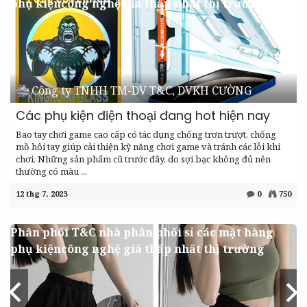
phụ kiệncông nghệ giá thấp nhất thị trường
Công ty TNHH TM-DV T&C, DVKH CƯỜNG
Các phụ kiện điện thoại đang hot hiện nay
Bao tay chơi game cao cấp có tác dụng chống trơn trượt, chống
mồ hôi tay giúp cải thiện kỹ năng chơi game và tránh các lỗi khi
chơi. Những sản phẩm cũ trước đây, do sợi bạc không đủ nên
thường có màu ...
12 thg 7, 2023
0
750
Phân phối T&C nhà phân phối sỉ các mặt hàng
phụ kiệncông nghệ giá thấp nhất thị trường