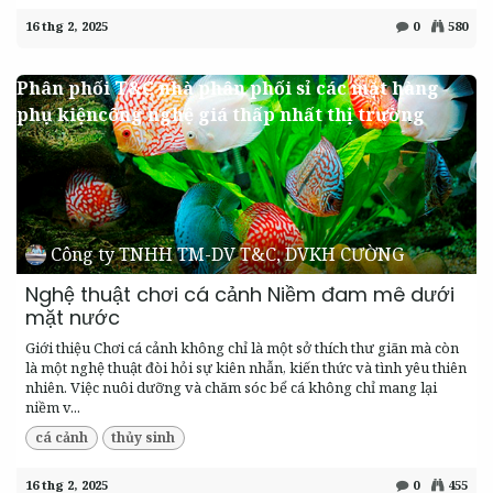
16 thg 2, 2025
0
580
Phân phối T&C nhà phân phối sỉ các mặt hàng
phụ kiệncông nghệ giá thấp nhất thị trường
Công ty TNHH TM-DV T&C, DVKH CƯỜNG
Nghệ thuật chơi cá cảnh Niềm đam mê dưới
mặt nước
Giới thiệu Chơi cá cảnh không chỉ là một sở thích thư giãn mà còn
là một nghệ thuật đòi hỏi sự kiên nhẫn, kiến thức và tình yêu thiên
nhiên. Việc nuôi dưỡng và chăm sóc bể cá không chỉ mang lại
niềm v...
cá cảnh
thủy sinh
16 thg 2, 2025
0
455