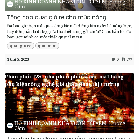
HỘ KINH DOANH NHÀ VƯỜN TCFARM, Hương
Cầm
Tổng hợp quạt giá rẻ cho mùa nóng
Đã bao giờ bạn trải qua cảm giác mất điện giữa ngày hè nóng bức,
hay đơn giản là đi bộ giữa thời tiết nắng gắt chưa? Chắc hẳn lúc đó
bạn ước mình có một chiếc quạt cầm tay...
quat gia re
quat mini
1 thg 5, 2023
0
377
Phân phối T&C nhà phân phối sỉ các mặt hàng
phụ kiệncông nghệ giá thấp nhất thị trường
HỘ KINH DOANH NHÀ VƯỜN TCFARM, Hương
Cầm
Thả đèn hoa đăng ngày rằm, mùng một có ý