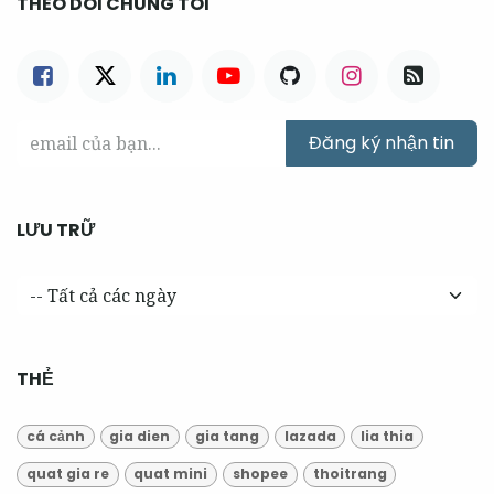
THEO DÕI CHÚNG TÔI
Đăng ký nhận tin
LƯU TRỮ
THẺ
cá cảnh
gia dien
gia tang
lazada
lia thia
quat gia re
quat mini
shopee
thoitrang