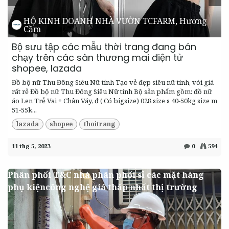
HỘ KINH DOANH NHÀ VƯỜN TCFARM, Hương
Cầm
Bộ sưu tập các mẫu thời trang đang bán
chạy trên các sàn thương mai điện tử
shopee, lazada
Đồ bộ nữ Thu Đông Siêu Nữ tính Tạo vẻ đẹp siêu nữ tính, với giá
rất rẻ Đồ bộ nữ Thu Đông Siêu Nữ tính Bộ sản phẩm gồm: đồ nữ
áo Len Trễ Vai + Chân Váy, đ ( Có bigsize) 028 size s 40-50kg size m
51-55k...
lazada
shopee
thoitrang
11 thg 5, 2023
0
594
Phân phối T&C nhà phân phối sỉ các mặt hàng
phụ kiệncông nghệ giá thấp nhất thị trường