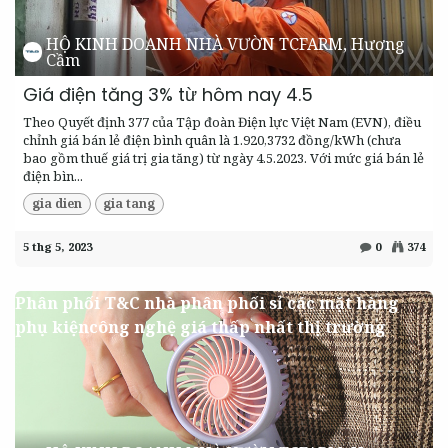
HỘ KINH DOANH NHÀ VƯỜN TCFARM, Hương
Cầm
Giá điện tăng 3% từ hôm nay 4.5
Theo Quyết định 377 của Tập đoàn Điện lực Việt Nam (EVN), điều
chỉnh giá bán lẻ điện bình quân là 1.920,3732 đồng/kWh (chưa
bao gồm thuế giá trị gia tăng) từ ngày 4.5.2023. Với mức giá bán lẻ
điện bìn...
gia dien
gia tang
5 thg 5, 2023
0
374
Phân phối T&C nhà phân phối sỉ các mặt hàng
phụ kiệncông nghệ giá thấp nhất thị trường