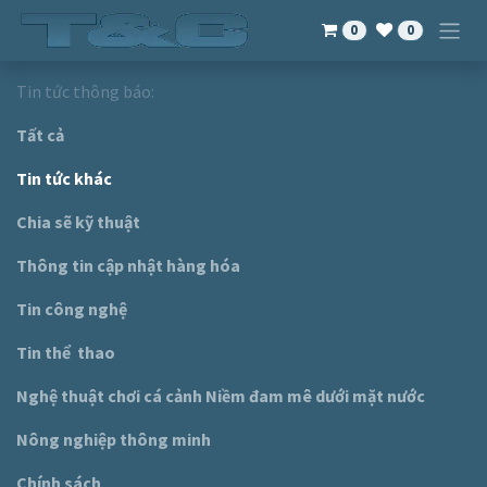
Bỏ qua để đến Nội dung
0
0
Tin tức thông báo:
Tất cả
Tin tức khác
Chia sẽ kỹ thuật
Thông tin cập nhật hàng hóa
Tin công nghệ
Tin thể thao
Nghệ thuật chơi cá cảnh Niềm đam mê dưới mặt nước
Nông nghiệp thông minh
Chính sách