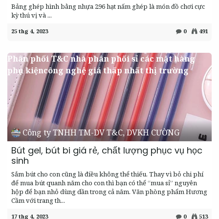
Bảng ghép hình bằng nhựa 296 hạt nấm ghép là món đồ chơi cực
kỳ thú vị và ...
25 thg 4, 2023
0
491
Phân phối T&C nhà phân phối sỉ các mặt hàng
phụ kiệncông nghệ giá thấp nhất thị trường
Công ty TNHH TM-DV T&C, DVKH CƯỜNG
Bút gel, bút bi giá rẻ, chất lượng phục vụ học
sinh
Sắm bút cho con cũng là điều không thể thiếu. Thay vì bỏ chi phí
để mua bút quanh năm cho con thì bạn có thể “mua sỉ” nguyên
hộp để bạn nhỏ dùng dần trong cả năm. Văn phòng phẩm Hương
Cầm với trang th...
17 thg 4, 2023
0
513