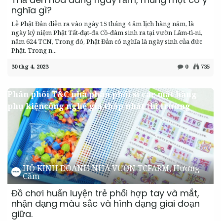
nghĩa gì?
Lễ Phật Đản diễn ra vào ngày 15 tháng 4 âm lịch hàng năm, là
ngày kỷ niệm Phật Tất-đạt-đa Cồ-đàm sinh ra tại vườn Lâm-tì-ni,
năm 624 TCN, Trong đó, Phật Đản có nghĩa là ngày sinh của đức
Phật. Trong n...
30 thg 4, 2023
0
735
Phân phối T&C nhà phân phối sỉ các mặt hàng
phụ kiệncông nghệ giá thấp nhất thị trường
HỘ KINH DOANH NHÀ VƯỜN TCFARM, Hương
Cầm
Đồ chơi huấn luyện trẻ phối hợp tay và mắt,
nhận dạng màu sắc và hình dạng giai đoạn
giữa.