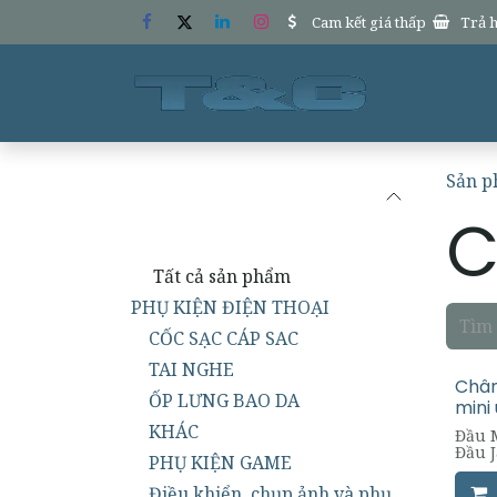
Bỏ qua để đến Nội dung
Cam kết giá thấp
Trả h
Trang chủ
Sản 
Danh mục
C
Tất cả sản phẩm
PHỤ KIỆN ĐIỆN THOẠI
CỐC SẠC CÁP SAC
TAI NGHE
Chân
ỐP LƯNG BAO DA
mini
KHÁC
Đầu 
Đầu J
PHỤ KIỆN GAME
jack 
nhất 
Điều khiển, chụp ảnh và phụ