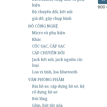
đại n
kiện
cả cá
800
chuyể
Bộ chuyển đổi, kết nối
jack 
thế c
giá đở, gậy chụp hình
mini 
Thuật
ĐỒ CÔNG NGHỆ
Sơ Đ
Liên
Micro và phụ kiện
Hàng 
Khác
CỐC SẠC, CÁP SẠC
CÁP CHUYỂN ĐỔI
Jack kết nối, jack nguồn các
loại
Loa vi tính, loa bluetooth
VĂN PHÒNG PHẨM
Bìa hồ sơ, cặp đựng hồ sơ, kệ
rổ đựng hồ sơ
Bút lông
Gôm, bút tẩy xóa