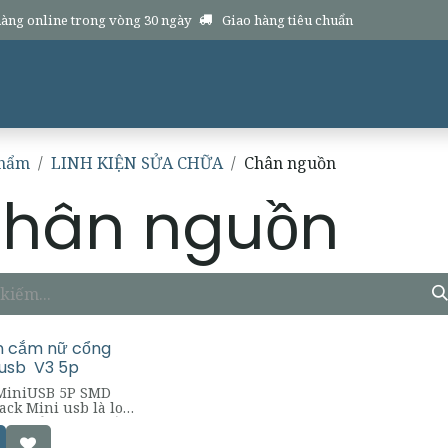
àng online trong vòng 30 ngày
Giao hàng tiêu chuẩn
Sản phẩm
Hàng mới
Dịch vụ
Chính sách
Hổ trợ
Về chúng 
phẩm
LINH KIỆN SỬA CHỮA
Chân nguồn
hân nguồn
 cắm nữ cổng
 usb V3 5p
MiniUSB 5P SMD
ack Mini usb là loại
được sử dụng nhiều
trong đời sống hiện