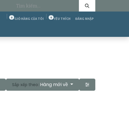
0
0
GIỎ HÀNG CỦA TÔI
YÊU THÍCH
ĐĂNG NHẬP
tôi
Cộng đồng T&C
Diễn đàn
Tuyển dụng
Hàng mới về
Sắp xếp theo: