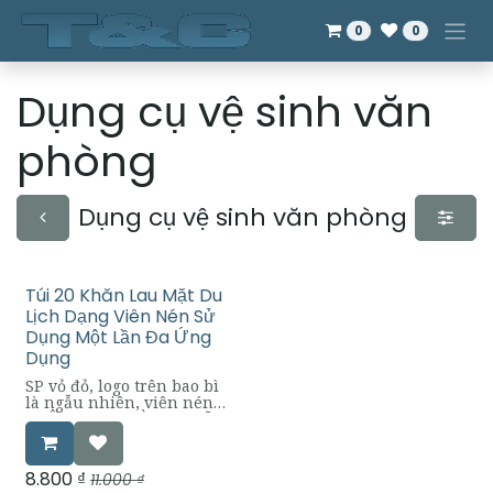
Bỏ qua để đến Nội dung
0
0
Dụng cụ vệ sinh văn
phòng
Dụng cụ vệ sinh văn phòng
Túi 20 Khăn Lau Mặt Du
Lịch Dạng Viên Nén Sử
Dụng Một Lần Đa Ứng
Dụng
SP vỏ đỏ, logo trên bao bì
là ngẫu nhiên, viên nén
VUÔNG hay TRÒN do mỗi
đợt hàng là khác nhau
nhưng shop vẫn đảm bảo
chức năng và chất liệu là
8.800
₫
11.000
₫
1 , sản phẩm hiểu như