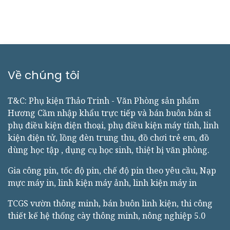
khăn ướt mini mà bạn
hay được tặng/bán khi
mua đồ ăn sáng, ăn trưa
hay đi ăn tại các hàng
quán nhưng khăn này
DẠNG KHÔ, nén nhỏ như
viên kẹo TRÒN để tiện
dùng khi ra ngoài và đi
du lịch.
Về chúng tôi
T&C: Phụ kiện Thảo Trinh - Văn Phòng sản phẩm
Hương Cầm nhập khẩu trực tiếp và bán buôn bán sỉ
phụ điều kiện điện thoại, phụ điều kiện máy tính, linh
kiện điện tử, lồng đèn trung thu, đồ chơi trẻ em, đồ
dùng học tập , dụng cụ học sinh, thiệt bị văn phòng.
Gia công pin, tốc độ pin, chế độ pin theo yêu cầu, Nạp
mực máy in, linh kiện máy ảnh, linh kiện máy in
TCGS vườn thông minh, bán buôn linh kiện, thi công
thiết kế hệ thống cày thông minh, nông nghiệp 5.0