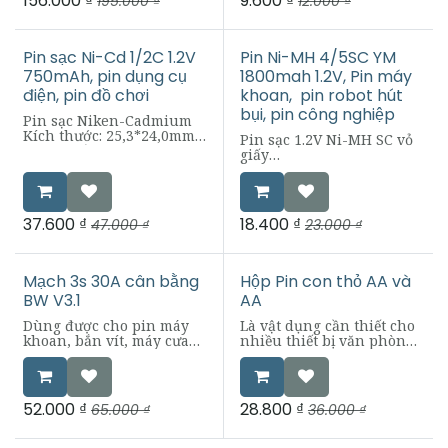
156.000
₫
9.600
₫
195.000
₫
12.000
₫
dùng sạc pin CR2
sạc đầy
Điệp áp vào 220v
Pin sạc Ni-Cd 1/2C 1.2V
Pin Ni-MH 4/5SC YM
750mAh, pin dụng cụ
1800mah 1.2V, Pin máy
điện, pin đồ chơi
khoan, pin robot hút
bụi, pin công nghiệp
Pin sạc Niken-Cadmium
Kích thước: 25,3*24,0mm
Pin sạc 1.2V Ni-MH SC vỏ
Công suất tiêu
giấy
chuẩn:750mAh (hình ảnh
Loại pin sạc Ni-MH
chỉ minh họa)
Sử dụng : Pin có dòng xả
Điện áp:1.2V xả 15-16 giờ
(tải l) lớn, 15 - 20C, có thể
ở 75mA, 7,5 giờ ở 150mA
sử dụng riêng lẻ từng cell
37.600
₫
18.400
₫
47.000
₫
23.000
₫
Sạc điện nhanh :Khoảng
hoặc ghép nối tiếp/song
90 phút ở 750mA
song các cell với nhau,
Xả điện áp cắt:1V
không cần mạch bảo vệ
Gói tế bào:nhiệt PVC co lại
Size 34x23mm (Chiều dài:
Mạch 3s 30A cân bằng
Hộp Pin con thỏ AA và
Trọng lượng tham khảo:
SC 33mm-34mm - Đường
BW V3.1
AA
28g(1.0Oz)
kính: 23mm)
Dùng được cho pin máy
Là vật dụng cần thiết cho
khoan, bắn vít, máy cưa
nhiều thiết bị văn phòng,
và các thiết bị điện tử
gia đình
khác có dòng xả cao trên
Được sản xuất theo công
30A( máy cưa, máy khoan
nghệ Cacbon-zinc
bê tông )
An toàn cho sức khỏe
52.000
₫
28.800
₫
65.000
₫
36.000
₫
người dùng