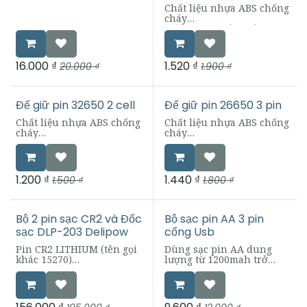
Chất liệu nhựa ABS chống
cháy
Đế giữ pin chắc chắn có
khe kết nối tọ khối pin
lớn
Đế chuyên dùng cho pin
16.000
₫
1.520
₫
20.000
₫
1.900
₫
32650, 32700
Đế giữ pin 32650 2 cell
Đế giữ pin 26650 3 pin
Chất liệu nhựa ABS chống
Chất liệu nhựa ABS chống
cháy
cháy
Đế có khe kết nối khối pin
Có thể kết nối lại tạo khối
lớn
pin lớn
Quy cách thùng 100 cái
Sản phẩm chuyên dùng
Sản phẩm chuyên dùng
cho pin 26650
1.200
₫
1.440
₫
1.500
₫
1.800
₫
cho pin 32650, 32700
Bộ 2 pin sạc CR2 và Đốc
Bộ sạc pin AA 3 pin
sạc DLP-203 Delipow
cổng Usb
Pin CR2 LITHIUM (tên gọi
Dùng sạc pin AA dung
khác 15270)
lượng từ 1200mah trở
Công suất 850mAh
xuống
Điện áp 3v.
Chỉ dùng pin AA, sạc qua
Kích thướt: 15 x 27mm
cổng USB
Bộ sạc DLP 203: chuyên
Đèn sáng là sạc đèn mờ là