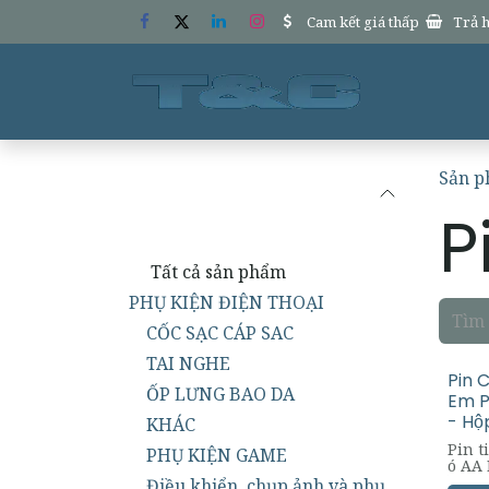
Bỏ qua để đến Nội dung
Cam kết giá thấp
Trả h
Trang chủ
Sản 
Danh mục
P
Tất cả sản phẩm
PHỤ KIỆN ĐIỆN THOẠI
CỐC SẠC CÁP SAC
TAI NGHE
Pin 
ỐP LƯNG BAO DA
Em P
- Hộ
KHÁC
Pin t
PHỤ KIỆN GAME
ó AA 
)
Điều khiển, chụp ảnh và phụ