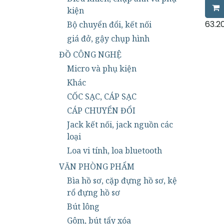
Cỡ Pi
kiện
Kích 
50.5
63.2
Bộ chuyển đổi, kết nối
Điện 
giá đở, gậy chụp hình
ĐỒ CÔNG NGHỆ
Micro và phụ kiện
Khác
CỐC SẠC, CÁP SẠC
CÁP CHUYỂN ĐỔI
Jack kết nối, jack nguồn các
loại
Loa vi tính, loa bluetooth
VĂN PHÒNG PHẨM
Bìa hồ sơ, cặp đựng hồ sơ, kệ
rổ đựng hồ sơ
Bút lông
Gôm, bút tẩy xóa