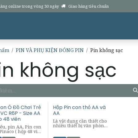
àng online trong vòng 30 ngày
Giao hàng tiêu chuẩn
Sản phẩm
Hàng mới
Dịch vụ
Chính sách
Hổ trợ
Về chúng 
phẩm
PIN VÀ PHỤ KIỆN ĐÓNG PIN
Pin không sạc
in không sạc
Con Ó Đồ Chơi Trẻ
Hộp Pin con thỏ AA và
VC R6P - Size AA
AA
p 48 viên
Là vật dụng cần thiết cho
nhiều thiết bị văn phòng,
iểu, pin AA, Pin con
gia đình
Pinaco ( hộp 48 viên
Được sản xuất theo công