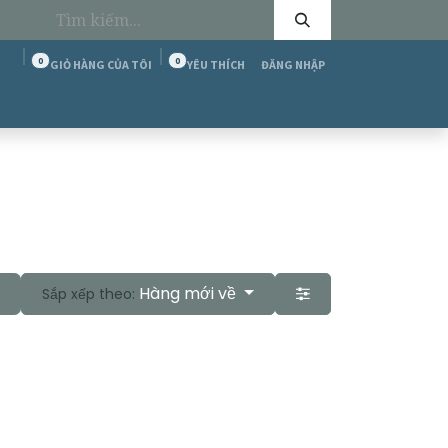
0
0
GIỎ HÀNG CỦA TÔI
YÊU THÍCH
ĐĂNG NHẬP
tôi
Cộng đồng T&C
Diễn đàn
Tuyển dụng
Hàng mới về
Sắp xếp theo: