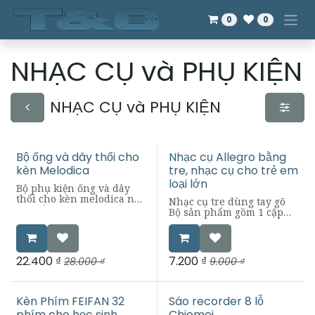
Bỏ qua để đến Nội dung
0
0
NHẠC CỤ và PHỤ KIỆN
NHẠC CỤ và PHỤ KIỆN
Bộ ống và dây thổi cho
Nhạc cụ Allegro bằng
kèn Melodica
tre, nhạc cụ cho trẻ em
loại lớn
Bộ phụ kiện ống và dây
thổi cho kèn melodica này
Nhạc cụ tre dùng tay gõ
có thể dùng cho tất cả các
Bộ sản phẩm gồm 1 cặp
loại kèn Melodica, Pianica
thanh nhạc cụ tre lớn và
và Melodion thông dụng
5 thanh nhạc cụ tre nhỏ
hiện nay.
22.400
₫
7.200
₫
28.000
₫
9.000
₫
Kèn Phím FEIFAN 32
Sáo recorder 8 lỗ
Mới!
Mới!
phím cho học sinh
Chiemei