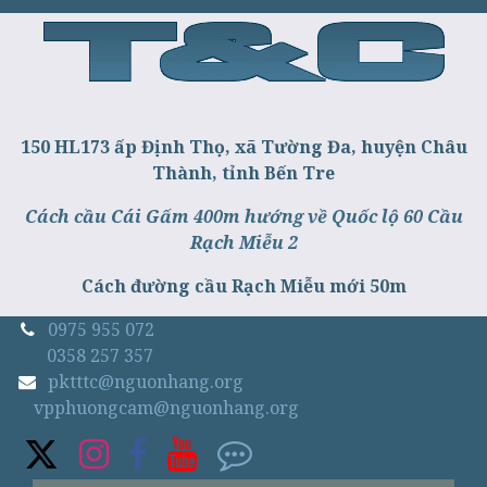
150 HL173 ấp Định Thọ, xã Tường Đa, huyện Châu
Thành, tỉnh Bến Tre
Cách cầu Cái Gấm 400m hướng về Quốc lộ 60 Cầu
Rạch Miễu 2
Cách đường cầu Rạch Miễu mới 50m
0975 955 072
0358 257 357
pktttc@nguonhang.org
vpphuongcam@nguonhang.org